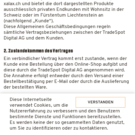
xalax.ch und bietet die dort dargestellten Produkte
ausschliesslich privaten Endkunden mit Wohnsitz in der
Schweiz oder im Fürstentum Liechtenstein an
(nachfolgend „Kunde“).
Diese Allgemeinen Geschäftsbedingungen regeln
sämtliche Vertragsbeziehungen zwischen der TradeSpot
Digital AG und dem Kunden.
2. Zustandekommen des Vertrages
Ein verbindlicher Vertrag kommt erst zustande, wenn der
Kunde eine Bestellung über den Online-Shop aufgibt und
diese durch die TradeSpot Digital AG angenommen wird.
Die Annahme erfolgt entweder durch den Versand einer
Bestellbestätigung per E-Mail oder durch die Auslieferung
der bestellten Ware.
Diese Internetseite
3. Produktdarstellung
VERSTANDEN
verwendet Cookies, um die
Die im Online-Shop enthaltenen Produktinformationen
Nutzererfahrung zu verbessern und den Benutzern
dienen der allgemeinen Beschreibung und sind nicht
bestimmte Dienste und Funktionen bereitzustellen.
verbindlich.
Es werden keine der so gesammelten Daten genutzt,
Abweichungen in Abbildungen, Beschreibungen oder
um Sie zu identifizieren oder zu kontaktieren.
Preisangaben sowie offensichtliche Irrtümer bleiben