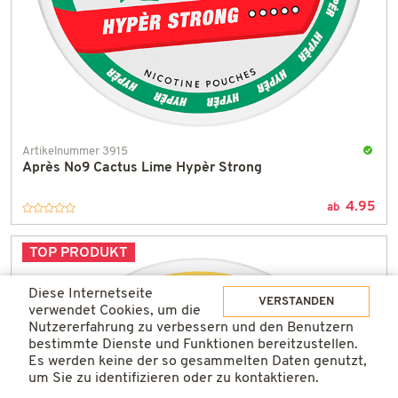
Artikelnummer 3915
Après No9 Cactus Lime Hypèr Strong
An
Lager
4.95
und
ab
in
einem
TOP PRODUKT
Tag
gelief
Diese Internetseite
VERSTANDEN
verwendet Cookies, um die
Nutzererfahrung zu verbessern und den Benutzern
bestimmte Dienste und Funktionen bereitzustellen.
Es werden keine der so gesammelten Daten genutzt,
um Sie zu identifizieren oder zu kontaktieren.