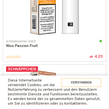
Artikelnummer 3465
Nico Passion Fruit
An
Lager
4.25
und
ab
in
einem
SCHNÄPPCHEN
Tag
gelief
Diese Internetseite
VERSTANDEN
verwendet Cookies, um die
Nutzererfahrung zu verbessern und den Benutzern
bestimmte Dienste und Funktionen bereitzustellen.
Es werden keine der so gesammelten Daten genutzt,
um Sie zu identifizieren oder zu kontaktieren.