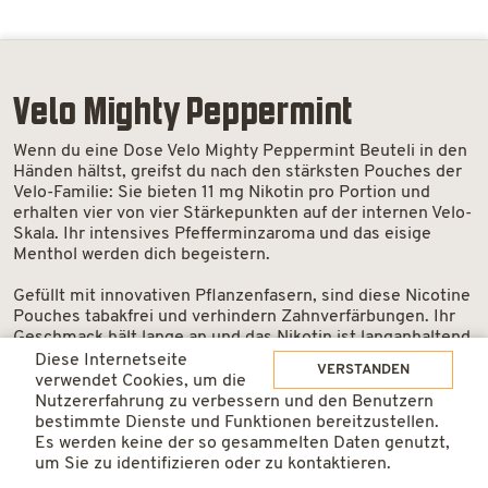
Velo Mighty Peppermint
Wenn du eine Dose Velo Mighty Peppermint Beuteli in den
Händen hältst, greifst du nach den stärksten Pouches der
Velo-Familie: Sie bieten 11 mg Nikotin pro Portion und
erhalten vier von vier Stärkepunkten auf der internen Velo-
Skala. Ihr intensives Pfefferminzaroma und das eisige
Menthol werden dich begeistern.
Gefüllt mit innovativen Pflanzenfasern, sind diese Nicotine
Pouches tabakfrei und verhindern Zahnverfärbungen. Ihr
Geschmack hält lange an und das Nikotin ist langanhaltend
spürbar. Zudem sind sie im Slim-Format gestaltet, kaum
Diese Internetseite
VERSTANDEN
sichtbar und diskret.
verwendet Cookies, um die
Nutzererfahrung zu verbessern und den Benutzern
Falls dir die Beschreibung von Velo Mighty Peppermint
bestimmte Dienste und Funktionen bereitzustellen.
bekannt vorkommt, liegt das daran, dass dieses Produkt
Es werden keine der so gesammelten Daten genutzt,
Velo
IN DEN WARENKORB
früher unter dem Namen Velo Freeze -X-Strong erhältlich
um Sie zu identifizieren oder zu kontaktieren.
Mighty
war. Die gleiche Stärke und dasselbe Aroma, jetzt jedoch