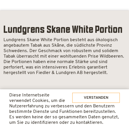
Lundgrens Skane White Portion
Lundgrens Skane White Portion besteht aus ökologisch
angebautem Tabak aus Skåne, die südlichste Provinz
Schwedens. Der Geschmack von robustem und solidem
Tabak überrascht mit einer wohltuenden Prise Wildbeeren.
Die Portionen haben eine normale Stärke und sind
perforiert, was ein intensiveres Erlebnis garantiert
hergestellt von Fiedler & Lundgren AB hergestellt.
Diese Internetseite
ab 1 Dosen
5.50 / Dose
VERSTANDEN
verwendet Cookies, um die
Nutzererfahrung zu verbessern und den Benutzern
bestimmte Dienste und Funktionen bereitzustellen.
ab 10 Dosen
4.90 / Dose
Es werden keine der so gesammelten Daten genutzt,
Lundgrens
IN DEN WARENKORB
um Sie zu identifizieren oder zu kontaktieren.
Skane