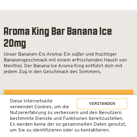
Aroma King Bar Banana Ice
20mg
Unser Bananen-Eis Aroma: Ein süßer und fruchtiger
Bananengeschmack mit einem erfrischenden Hauch von
Menthol. Der Banana Ice Aroma King entführt dich mit
jedem Zug in den Geschmack des Sommers.
ab 1 Dosen
6.95 / Dose
Diese Internetseite
VERSTANDEN
verwendet Cookies, um die
Nutzererfahrung zu verbessern und den Benutzern
ab 10 Dosen
6.70 / Dose
bestimmte Dienste und Funktionen bereitzustellen.
Es werden keine der so gesammelten Daten genutzt,
Aroma
IN DEN WARENKORB
um Sie zu identifizieren oder zu kontaktieren.
King
ab 30 Dosen
6.50 / Dose