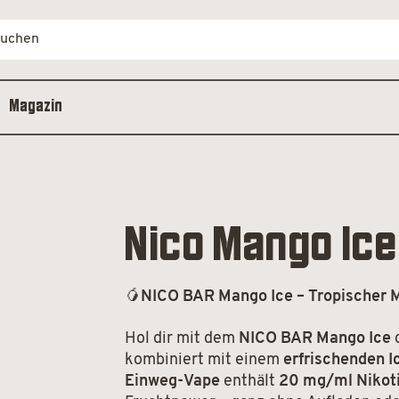
Magazin
Nico Mango Ice
🥭
NICO BAR Mango Ice – Tropischer M
Hol dir mit dem
NICO BAR Mango Ice
kombiniert mit einem
erfrischenden I
Einweg-Vape
enthält
20 mg/ml Nikot