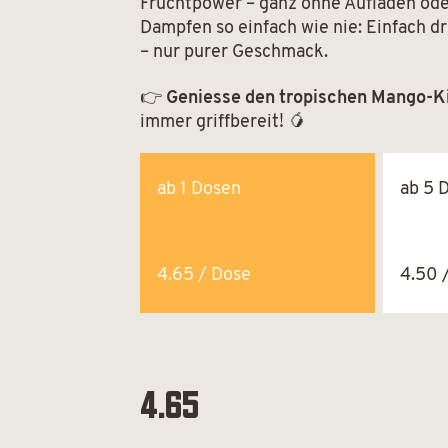
Fruchtpower – ganz ohne Aufladen ode
Dampfen so einfach wie nie: Einfach d
– nur purer Geschmack.
👉
Geniesse den tropischen Mango-Kic
immer griffbereit! 🥭
ab 1 Dosen
ab 5 
4.65 / Dose
4.50 
4.65