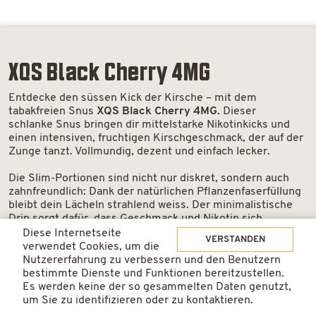
XQS Black Cherry 4MG
Entdecke den süssen Kick der Kirsche – mit dem
tabakfreien Snus
XQS Black Cherry 4MG.
Dieser
schlanke Snus bringen dir mittelstarke Nikotinkicks und
einen intensiven, fruchtigen Kirschgeschmack, der auf der
Zunge tanzt. Vollmundig, dezent und einfach lecker.
Die Slim-Portionen sind nicht nur diskret, sondern auch
zahnfreundlich: Dank der natürlichen Pflanzenfaserfüllung
bleibt dein Lächeln strahlend weiss. Der minimalistische
Drip sorgt dafür, dass Geschmack und Nikotin sich
langanhaltend entfalten – perfekt für alle, die den Genuss
Diese Internetseite
VERSTANDEN
gerne auskosten.
verwendet Cookies, um die
Nutzererfahrung zu verbessern und den Benutzern
Suchst du ein fruchtiges Highlight mit sanfter Stärke?
bestimmte Dienste und Funktionen bereitzustellen.
Dann ist XQS Black Cherry genau dein Ding.
Es werden keine der so gesammelten Daten genutzt,
XQS
IN DEN WARENKORB
um Sie zu identifizieren oder zu kontaktieren.
Black