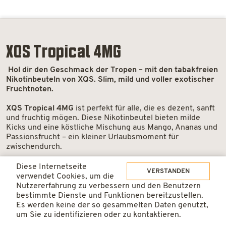
XQS Tropical 4MG
Hol dir den Geschmack der Tropen – mit den tabakfreien
Nikotinbeuteln von XQS. Slim, mild und voller exotischer
Fruchtnoten.
XQS Tropical 4MG
ist perfekt für alle, die es dezent, sanft
und fruchtig mögen. Diese Nikotinbeutel bieten milde
Kicks und eine köstliche Mischung aus Mango, Ananas und
Passionsfrucht – ein kleiner Urlaubsmoment für
zwischendurch.
Die natürliche Pflanzenfaserfüllung sorgt nicht nur dafür,
Diese Internetseite
VERSTANDEN
dass deine Zähne weiss bleiben, sondern auch für
verwendet Cookies, um die
minimalen Drip. So kannst du dich über eine
Nutzererfahrung zu verbessern und den Benutzern
langanhaltende Freisetzung von Geschmack und Nikotin
bestimmte Dienste und Funktionen bereitzustellen.
freuen. Diskret, lecker und erfrischend.
Es werden keine der so gesammelten Daten genutzt,
um Sie zu identifizieren oder zu kontaktieren.